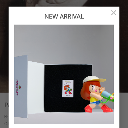
×
NEW ARRIVAL
PAWN
ERTHH
Oil on linen