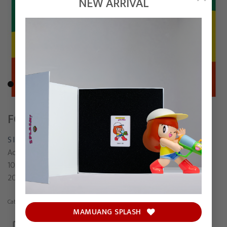
NEW ARRIVAL
FOREST FIRE
S I R I
Acrylic on canvas
100 x 120 cm
2022
Category:
Painting
MAMUANG SPLASH