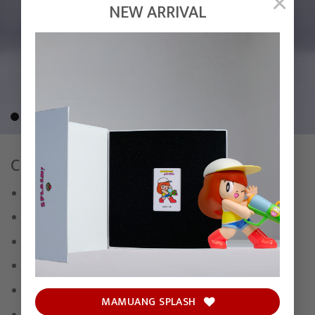
×
NEW ARRIVAL
CHALOTTE BUST – MIDNIGHT
Edition of 30
Bronze
(H)31 x (W)21 x (D)17 cm
To be shipped around July 2024
Signed and numbered by
Mackcha
MAMUANG SPLASH