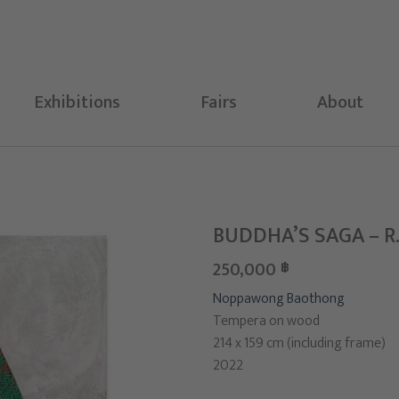
Exhibitions
Fairs
About
BUDDHA’S SAGA – R.I
250,000
฿
Noppawong Baothong
Tempera on wood
214 x 159 cm (including frame)
2022