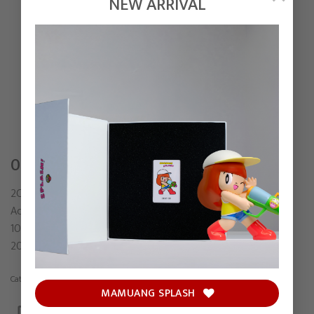
NEW ARRIVAL
02:17 AM
2CHOEY
Acrylic on canvas
100 x 100 cm
2022
Category:
Painting
MAMUANG SPLASH