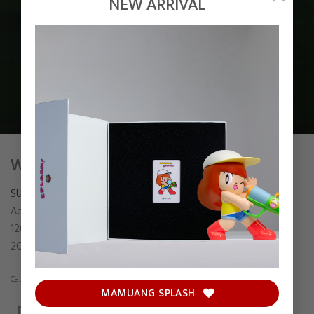
NEW ARRIVAL
WORTH A TRY
SUNTUR
Acrylic on canvas
120 x 120 cm
2022
Category:
Painting
MAMUANG SPLASH