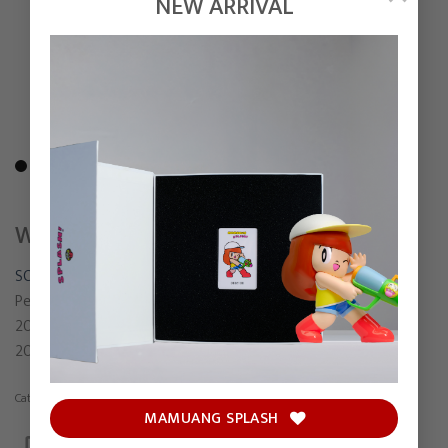
NEW ARRIVAL
WAR CAT
SONGSIN T.
Pen, Watercolor and Colored pencil on watercolor paper
20.5 x 25.5 cm
2021
Category:
Painting
MAMUANG SPLASH