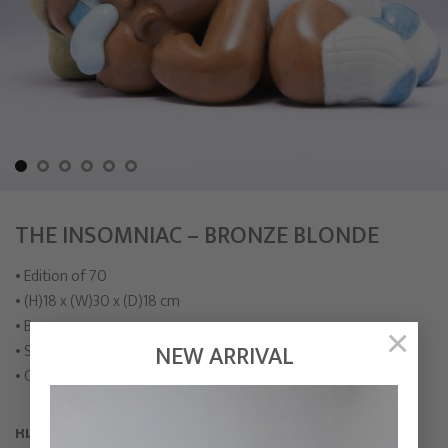
THE INSOMNIAC – BRONZE BLONDE
• Edition of 70
• (H)18 x (W)30 x (D)18 cm
• Bronze
×
NEW ARRIVAL
• Signed and numbered by
Crybaby Molly
• Comes with COA and wooden box
หมายเหตุก่อนการเลือกซื้อสินค้า