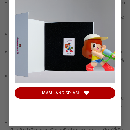
เมื่อทำการสั่งซื้อเสร็จสิ้น ขอสงวนสิทธิ์ในการเปลี่ยนสินค้าหรือคืน
เงินในทุกกรณี รวมถึงรายละเอียดในการจัดส่งจะไม่สามารถ
เปลี่ยนแปลงได้ โปรดตรวจสอบความถูกต้องของชื่อและที่อยู่ของ
ท่านให้เรียบร้อยก่อนชำระเงิน
หากไม่ชำระเงินภายในเวลาที่กำหนด บริษัทขอสงวนสิทธิ์ในการ
ยกเลิกรายการสั่งซื้อ
ขอสงวนสิทธิ์ในการจำกัด ลดปริมาณ หรือยกเลิกคำสั่งซื้อได้ ใน
กรณีที่ค้นพบการกระทำทุจริตหรือผิดกฎหมายอื่นใดที่บังคับใช้อยู่
โดยขึ้นอยู่กับดุลยพินิจของบริษัทแต่เพียงผู้เดียว
สำหรับสินค้าบางรายการ ซึ่งต้องใช้เวลาในการผลิตเพื่อชิ้นงาน
ศิลปะที่ดีที่สุด บริษัทไม่สามารถรับประกันได้ว่าจะสามารถดำเนิน
การจัดส่งได้ภายในกรอบเวลาที่กำหนด อาจเกิดการตคลาด
MAMUANG SPLASH
เคลื่อนอันเนื่องมาจากกระบวนการผลิต ซึ่งบริษัทจะแจ้งให้ทุกท่าน
ทราบหากเกิดเหตุสุดวิสัยเช่นนั้น โดยขอสงวนสิทธิ์ในการเปลี่ยน
สินค้าหรือคืนเงินในทุกกรณี
กล่องบรรจุภัณฑ์ / กล่องด้านนอกของผลิตภัณฑ์ ใช้สำหรับ