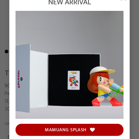
NEW ARRIVAL
THE GREY CAT’S WONDER
SONGSIN T.
Pen, Watercolor and Colored pencil on watercolor paper
13.5 x 14.5 cm
2021
Category:
Painting
MAMUANG SPLASH