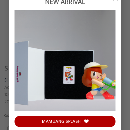
NEW ARRIVAL
SIGHTSEEING NOIR
Silawit Poolsawat
Acrylic on linen
100 x 120 cm
2022
Category:
Painting
MAMUANG SPLASH