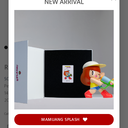
NEW ARRIVAL
REALIZE
SONGSIN T.
Pen and Pencil on paper
14 x 13 cm
2021
Category:
Drawing
MAMUANG SPLASH