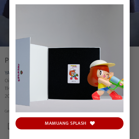
PIGGY BANK
YAMADA
Oil on linen
114 x 125 cm
2022
Category:
Painting
MAMUANG SPLASH