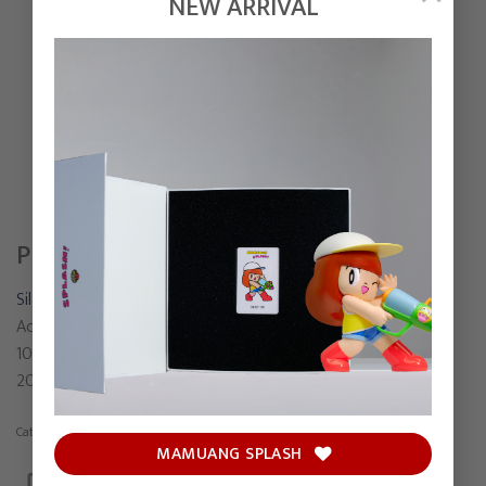
NEW ARRIVAL
PEOPLE INSIGHT
Silawit Poolsawat
Acrylic on canvas
100 x 130 cm
2022
Category:
Painting
MAMUANG SPLASH