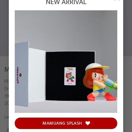
NEW ARRIVAL
MY SKETCHBOOK 067
PEX PITAKPONG
Drawing on paper
39 x 31 cm (include frame)
2022
Category:
Drawing
MAMUANG SPLASH