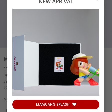
NEW ARRIVAL
MY SKETCHBOOK 025
PEX PITAKPONG
Drawing on paper
39 x 31 cm (include frame)
2022
Category:
Drawing
MAMUANG SPLASH