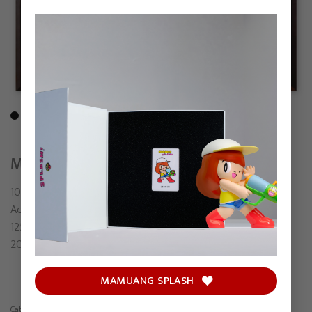
MISSING LINK ETERNAL
1000TENTACLES
Acrylic on canvas
125.5 x 135.5 cm (including frame)
2024
MAMUANG SPLASH
Category:
Painting