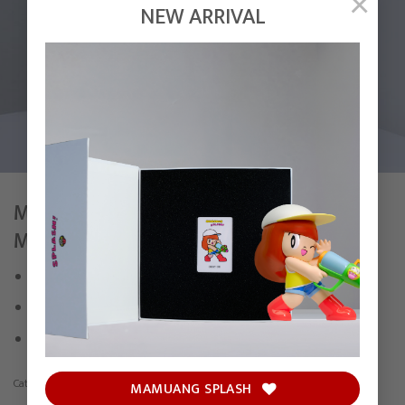
×
NEW ARRIVAL
MIDNIGHT CALL – BRONZE WHITE
MOONSTONE
Bronze
Size : (H) 30 cm
Edition of 10
Category:
Sculpture
MAMUANG SPLASH