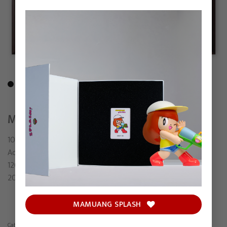
MEDUSA
1000TENTACLES
Acrylic on canvas
120 x 160.5 cm (including frame)
2024
MAMUANG SPLASH
Category:
Painting