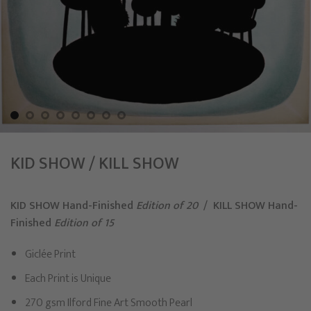
KID SHOW / KILL SHOW
KID SHOW Hand-Finished
Edition of 20
/
KILL SHOW Hand-
Finished
Edition of 15
Giclée Print
Each Print is Unique
270 gsm Ilford Fine Art Smooth Pearl