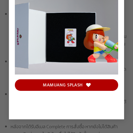
โดยขึ้นอยู่กับดุลยพินิจของบริษัทแต่เพียงผู้เดียว
สำหรับสินค้าบางรายการ ซึ่งต้องใช้เวลาในการผลิตเพื่อชิ้นงาน
ศิลปะที่ดีที่สุด บริษัทไม่สามารถรับประกันได้ว่าจะสามารถดำเนิน
การจัดส่งได้ภายในกรอบเวลาที่กำหนด อาจเกิดการตคลาด
เคลื่อนอันเนื่องมาจากกระบวนการผลิต ซึ่งบริษัทจะแจ้งให้ทุกท่าน
ทราบหากเกิดเหตุสุดวิสัยเช่นนั้น โดยขอสงวนสิทธิ์ในการเปลี่ยน
สินค้าหรือคืนเงินในทุกกรณี
กล่องบรรจุภัณฑ์ / กล่องด้านนอกของผลิตภัณฑ์ ใช้สำหรับ
ป้องกันเท่านั้น รอยบุบหรือรอยขีดข่วนบนกล่องบรรจุภัณฑ์ที่เกิด
จากสาเหตุใด ๆ จะไม่รวมอยู่ความเสียหาย และไม่ถือเป็นการ
ยกเลิกธุรกรรม
MAMUANG SPLASH
ค่าขนส่งจะถูกคำนวณตามระยะทางและน้ำหนักของสินค้า และจะ
ถูกแจ้งให้ทราบก่อนการชำระเงิน แนะนำให้ตรวจสอบสินค้าเมื่อได้
รับทันที หากท่านพบปัญหาใด ๆ สามารถติดต่อทางบริษัทเพื่อ
พิจารณาได้ภายใน 10 วัน หลังได้รับสินค้า
หลังจากได้รับอีเมล Complete การสั่งซื้อ หากยังไม่ได้สินค้า