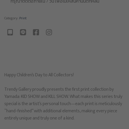
กรุณาติดต่อภายใน 7 วัน เพื่อไม่ให้สินค้านั้นตกหล่น
Category:
Print
Happy Children’s Day to All Collectors!
Trendy Gallery proudly presents the first print collection by
Yamada: KID SHOW and KILL SHOW. What makes this series truly
special is the artist’s personal touch—each print is meticulously
“hand-finished” with additional elements, making every piece
entirely unique and truly one of a kind.