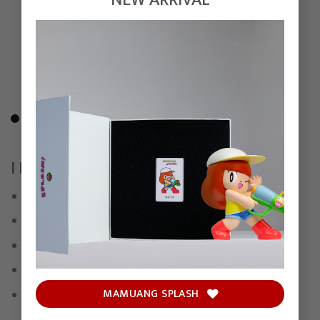
NEW ARRIVAL
I NEED A LIFE COACH 079
One – off 1/1
Epoxy
(H)81 x (W)31 x (D)30 cm
Signed and numbered by
Udom Taephanich
MAMUANG SPLASH
Comes with COA