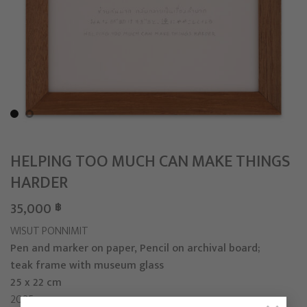
HELPING TOO MUCH CAN MAKE THINGS
HARDER
35,000
฿
WISUT PONNIMIT
Pen and marker on paper, Pencil on archival board;
teak frame with museum glass
25 x 22 cm
2025