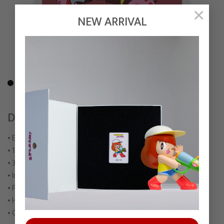
×
NEW ARRIVAL
DOD – SCREEN PRINT
• Edition of 25
• 15 Colours Hand-Pulled Screen Print
• 350 gsm Papermilk
• Image Size : 45 x 55 cm
• Paper Size : 50 x 65 cm
• Hand signed and numbered by
CUSCUS THE CUCKOOS
• Comes with COA