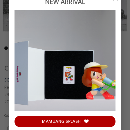
NEW ARRIVAL
CRESCENT MOON BAY
SONGSIN T.
Pen and Pencil on paper
29 x 21 cm
2021
Category:
Drawing
MAMUANG SPLASH