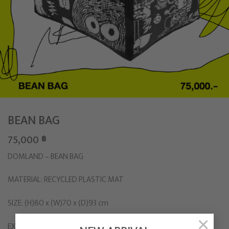
BEAN BAG
75,000
฿
DOMLAND – BEAN BAG
MATERIAL: RECYCLED PLASTIC MAT
SIZE: (H)80 x (W)70 x (D)93 cm
×
EXCLUSIVE FOR LOST IN DOMLAND A SOLO ART EXHIBITION by