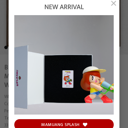
×
NEW ARRIVAL
BE PROUD OF YOUR OWN WORK NO
MATTER IF IT COMES OUT RIGHT OR
WRONG.
WISUT PONNIMIT
Copic on paper
Pencil on archival broad;
Teak frame with museum glass
MAMUANG SPLASH
33 x 32 cm