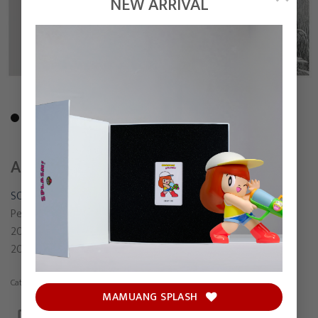
NEW ARRIVAL
ARE YOU THERE AT THE HORIZON?
SONGSIN T.
Pen and Pencil on paper
20.5 x 29 cm
2021
Category:
Drawing
MAMUANG SPLASH