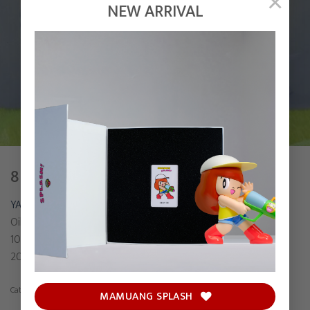
×
NEW ARRIVAL
8
YAMADA
Oil on linen
100 x 100 cm
2022
Category:
Painting
MAMUANG SPLASH